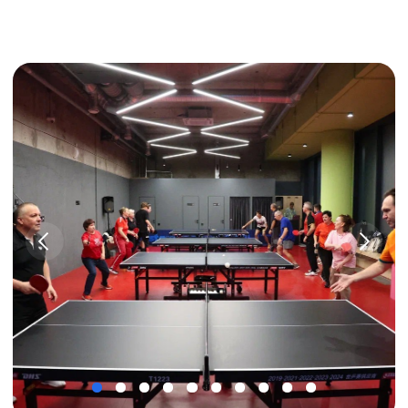
Адрес:
Москва, м. Савёловская, 1-я
Квесисская ул., 9
300 метров от метро
Построить маршрут